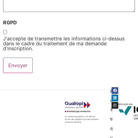
RGPD
J'accepte de transmettre les informations ci-dessus
dans le cadre du traitement de ma demande
d'inscription.
P
o
li
ti
q
u