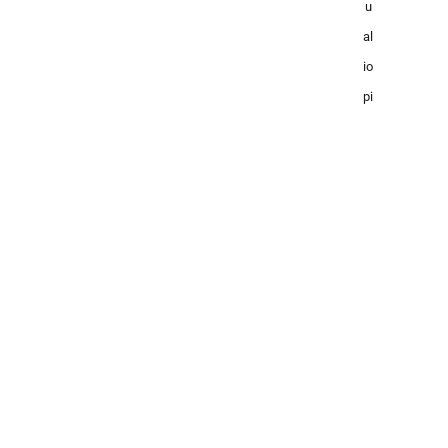
u
al
io
pi