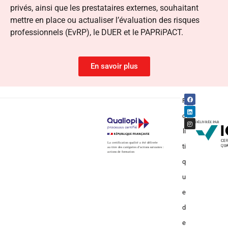
privés, ainsi que les prestataires externes, souhaitant
mettre en place ou actualiser l’évaluation des risques
professionnels (EvRP), le DUER et le PAPRiPACT.
En savoir plus
P
o
li
ti
q
u
e
d
e